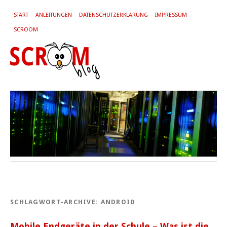
START
ANLEITUNGEN
DATENSCHUTZERKLÄRUNG
IMPRESSUM
SCROOM
SCHLAGWORT-ARCHIVE:
ANDROID
Mobile Endgeräte in der Schule – Was ist die