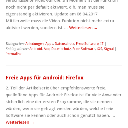
verschlüsselte Video-Anrufe. Im Moment ist die Funktion
noch nicht per default aktiviert, d.h. man muss sie
eigenständig aktivieren. Update am 06.04.2017:
Mittlerweile muss die Video-Funktion nicht mehr extra
aktiviert werden, sondern ist …
Weiterlesen
→
Kategorien:
Anleitungen
,
Apps
,
Datenschutz
,
Freie Software
,
IT
|
Schlagwörter:
Android
,
App
,
Datenschutz
,
Freie Software
,
iOS
,
Signal
|
Permalink
Freie Apps für Android: Firefox
2. Teil der Artikelserie über empfehlenswerte freie,
quelloffene Apps für Android: Firefox ist für viele Anwender
sicherlich eine der ersten Programme, die sie nennen
würden, wenn sie gefragt werden würden, welche freie
Software sie kennen oder auch schon genutzt haben. …
Weiterlesen
→