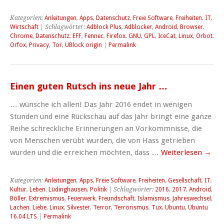
Kategorien:
Anleitungen
,
Apps
,
Datenschutz
,
Freie Software
,
Freiheiten
,
IT
,
Wirtschaft
| Schlagwörter:
Adblock Plus
,
Adblocker
,
Android
,
Browser
,
Chrome
,
Datenschutz
,
EFF
,
Fennec
,
Firefox
,
GNU
,
GPL
,
IceCat
,
Linux
,
Orbot
,
Orfox
,
Privacy
,
Tor
,
UBlock origin
|
Permalink
Einen guten Rutsch ins neue Jahr …
… wünsche ich allen! Das Jahr 2016 endet in wenigen
Stunden und eine Rückschau auf das Jahr bringt eine ganze
Reihe schreckliche Erinnerungen an Vorkommnisse, die
von Menschen verübt wurden, die von Hass getrieben
wurden und die erreichen möchten, dass …
Weiterlesen
→
Kategorien:
Anleitungen
,
Apps
,
Freie Software
,
Freiheiten
,
Gesellschaft
,
IT
,
Kultur
,
Leben
,
Lüdinghausen
,
Politik
| Schlagwörter:
2016
,
2017
,
Android
,
Böller
,
Extremismus
,
Feuerwerk
,
Freundschaft
,
Islamismus
,
Jahreswechsel
,
Lachen
,
Liebe
,
Linux
,
Silvester
,
Terror
,
Terrorismus
,
Tux
,
Ubuntu
,
Ubuntu
16.04 LTS
|
Permalink