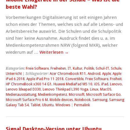
beste Wahl?
Vorbemerkungen Digitalisierung ist seit einigen Jahren
schon eines der Themen, welches sich auf alle Lebens- und
Arbeitsbereiche auswirkt. Die Schulen und die Schulpolitik
sind hier keine Ausnahme. Ausdruck findet dies u. a. im
Medienkompetenzrahmen NRW (folgend MKR), welcher
wiederum auf …
Weiterlesen
→
Kategorien:
Freie Software
,
Freiheiten
,
IT
,
Kultur
,
Politik
,
Schul-IT
,
Schule
,
Unterricht
| Schlagwörter:
Acer Chromebook R11
,
Android
,
Apple
,
Apple
iPad 6 2018
,
Apple iPad Pro 11 2018
,
Convertible
,
Freie Software
,
Freiheit
,
HP ChromeBook x360 14 G1
,
Huawei MediaPad M5 10
,
iOS
,
iPad
,
Lenovo
,
Lenovo Ideapad D330
,
Lenovo Thinkpad L390 Yoga
,
Linux
,
MacOS
,
Medienausstattung
,
Medienkompetenz
,
Microsoft
,
Microsoft Surface Go
,
Microsoft Surface Pro 6 M
,
Mobile devices
,
Notebook
,
Samsung
,
Samsung
Galaxy Tab S4
,
Tablet
,
Ubuntu
,
Windows
|
Permalink
Signal Desktop-Version unter Ubuntu