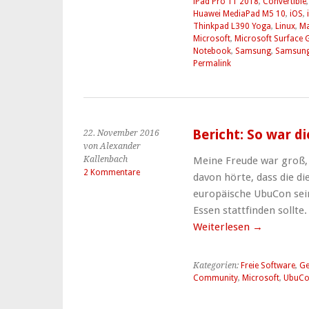
iPad Pro 11 2018
,
Convertible
Huawei MediaPad M5 10
,
iOS
,
Thinkpad L390 Yoga
,
Linux
,
M
Microsoft
,
Microsoft Surface 
Notebook
,
Samsung
,
Samsung
Permalink
Bericht: So war d
22. November 2016
von Alexander
Kallenbach
Meine Freude war groß, 
2 Kommentare
davon hörte, dass die di
europäische UbuCon sein
Essen stattfinden sollte
Weiterlesen
→
Kategorien:
Freie Software
,
Ge
Community
,
Microsoft
,
UbuC