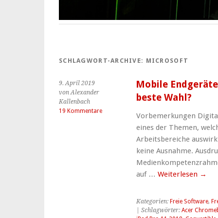
SCHLAGWORT-ARCHIVE:
MICROSOFT
Mobile Endgeräte 
9. April 2019
von Alexander
beste Wahl?
Kallenbach
19 Kommentare
Vorbemerkungen Digitali
eines der Themen, welch
Arbeitsbereiche auswirkt
keine Ausnahme. Ausdruck
Medienkompetenzrahme
auf …
Weiterlesen
→
Kategorien:
Freie Software
,
Fr
| Schlagwörter:
Acer Chrome