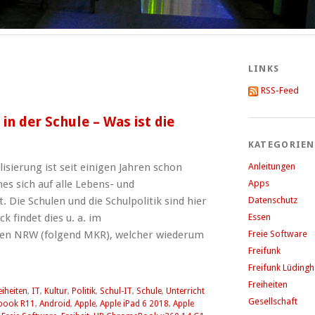
LINKS
RSS-Feed
in der Schule – Was ist die
KATEGORIEN
sierung ist seit einigen Jahren schon
Anleitungen
es sich auf alle Lebens- und
Apps
. Die Schulen und die Schulpolitik sind hier
Datenschutz
 findet dies u. a. im
Essen
n NRW (folgend MKR), welcher wiederum
Freie Software
Freifunk
Freifunk Lüding
Freiheiten
eiheiten
,
IT
,
Kultur
,
Politik
,
Schul-IT
,
Schule
,
Unterricht
Gesellschaft
book R11
,
Android
,
Apple
,
Apple iPad 6 2018
,
Apple