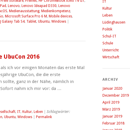
,
Freie Software
,
Freiheit
,
HP ChromeBook x360 14 G1
,
IT
iPad
,
Lenovo
,
Lenovo Ideapad D330
,
Lenovo
Kultur
acOS
,
Medienausstattung
,
Medienkompetenz
,
Leben
Go
,
Microsoft Surface Pro 6 M
,
Mobile devices
,
 Galaxy Tab S4
,
Tablet
,
Ubuntu
,
Windows
|
Lüdinghausen
Politik
Schul-IT
Schule
Unterricht
ie UbuCon 2016
Wirtschaft
als ich vor einigen Monaten das erste Mal
esjährige UbuCon, die die erste
ARCHIV
 sollte, ganz in der Nähe, nämlich in
. Sofort nahm ich mir vor: da …
Januar 2020
Dezember 2019
April 2019
März 2019
sellschaft
,
IT
,
Kultur
,
Leben
| Schlagwörter:
Januar 2019
on
,
Ubuntu
,
Windows
|
Permalink
Februar 2018