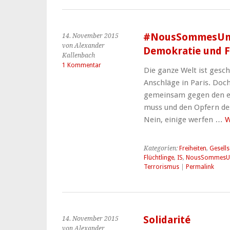
#NousSommesUnis 
14. November 2015
von Alexander
Demokratie und F
Kallenbach
1 Kommentar
Die ganze Welt ist gesc
Anschläge in Paris. Doch
gemeinsam gegen den ek
muss und den Opfern des
Nein, einige werfen …
W
Kategorien:
Freiheiten
,
Gesells
Flüchtlinge
,
IS
,
NousSommesU
Terrorismus
|
Permalink
Solidarité
14. November 2015
von Alexander