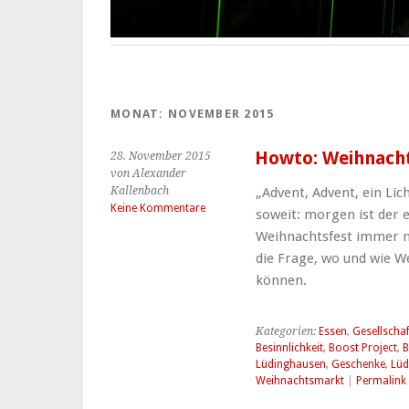
MONAT:
NOVEMBER 2015
Howto: Weihnach
28. November 2015
von Alexander
Kallenbach
„Advent, Advent, ein Lic
Keine Kommentare
soweit: morgen ist der 
Weihnachtsfest immer näh
die Frage, wo und wie 
können.
Kategorien:
Essen
,
Gesellschaf
Besinnlichkeit
,
Boost Project
,
B
Lüdinghausen
,
Geschenke
,
Lüd
Weihnachtsmarkt
|
Permalink