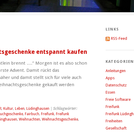
LINKS
RSS-Feed
tsgeschenke entspannt kaufen
KATEGORIEN
htlein brennt ….“ Morgen ist es also schon
erste Advent. Damit rückt das
Anleitungen
er und damit stellt sich für viele auch
Apps
Weihnachtsgeschenke gekauft werden
Datenschutz
Essen
Freie Software
Freifunk
t
,
Kultur
,
Leben
,
Lüdinghausen
| Schlagwörter:
Freifunk Lüding
uchgeschenke
,
Fairbuch
,
Freifunk
,
Freifunk
inghausen
,
Weihnachten
,
Weihnachtsgeschenke
,
Freiheiten
Gesellschaft