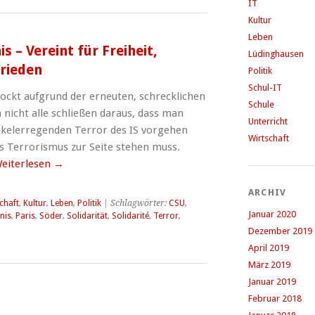
IT
Kultur
Leben
– Vereint für Freiheit,
Lüdinghausen
rieden
Politik
Schul-IT
hockt aufgrund der erneuten, schrecklichen
Schule
 nicht alle schließen daraus, dass man
Unterricht
elerregenden Terror des IS vorgehen
Wirtschaft
 Terrorismus zur Seite stehen muss.
eiterlesen
→
ARCHIV
chaft
,
Kultur
,
Leben
,
Politik
| Schlagwörter:
CSU
,
Januar 2020
nis
,
Paris
,
Söder
,
Solidarität
,
Solidarité
,
Terror
,
Dezember 2019
April 2019
März 2019
Januar 2019
Februar 2018