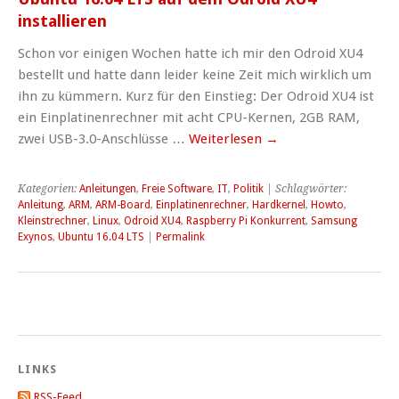
installieren
Schon vor einigen Wochen hatte ich mir den Odroid XU4
bestellt und hatte dann leider keine Zeit mich wirklich um
ihn zu kümmern. Kurz für den Einstieg: Der Odroid XU4 ist
ein Einplatinenrechner mit acht CPU-Kernen, 2GB RAM,
zwei USB-3.0-Anschlüsse …
Weiterlesen
→
Kategorien:
Anleitungen
,
Freie Software
,
IT
,
Politik
| Schlagwörter:
Anleitung
,
ARM
,
ARM-Board
,
Einplatinenrechner
,
Hardkernel
,
Howto
,
Kleinstrechner
,
Linux
,
Odroid XU4
,
Raspberry Pi Konkurrent
,
Samsung
Exynos
,
Ubuntu 16.04 LTS
|
Permalink
LINKS
RSS-Feed