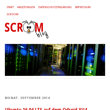
START
ANLEITUNGEN
DATENSCHUTZERKLÄRUNG
IMPRESSUM
SCROOM
MONAT:
SEPTEMBER 2016
Ubuntu 16.04 LTS auf dem Odroid XU4