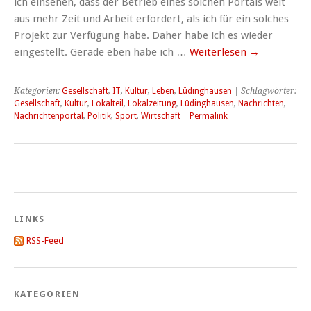
ich einsehen, dass der Betrieb eines solchen Portals weit
aus mehr Zeit und Arbeit erfordert, als ich für ein solches
Projekt zur Verfügung habe. Daher habe ich es wieder
eingestellt. Gerade eben habe ich …
Weiterlesen
→
Kategorien:
Gesellschaft
,
IT
,
Kultur
,
Leben
,
Lüdinghausen
| Schlagwörter:
Gesellschaft
,
Kultur
,
Lokalteil
,
Lokalzeitung
,
Lüdinghausen
,
Nachrichten
,
Nachrichtenportal
,
Politik
,
Sport
,
Wirtschaft
|
Permalink
LINKS
RSS-Feed
KATEGORIEN