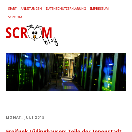
START
ANLEITUNGEN
DATENSCHUTZERKLÄRUNG
IMPRESSUM
SCROOM
MONAT:
JULI 2015
Freifunk Lüdinghausen: Teile der Innenstadt