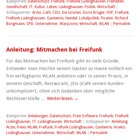
Kategorien:
Datenschutz
,
Freifunk
,
Freifunk Lüdinghausen
,
Freiheiten
,
Gesellschaft
,
IT
,
Kultur
,
Leben
,
Lüdinghausen
,
Politik
,
Wirtschaft
|
Schlagwörter:
Ärzte
,
Café
,
CDU
,
Die Grünen
,
Doris Krüger
,
FDP
,
Freifunk
,
Freifunk Lüdinghausen
,
Gastwirte
,
Handel
,
Lokalpolitik
,
Piraten
,
Richard
Borgmann
,
SPD
,
Unternehmer
,
Warpzone
,
Wirtschaft
,
WLAN
|
Permalink
Anleitung: Mitmachen bei Freifunk
Für das Mitmachen bei Freifunk gibt es viele Gründe.
Entweder man möchte seinen Gästen zu Hause einfach ein
frei verfügbares WLAN anbieten oder in seiner Praxis, in
seinem Geschäft, Restaurant, (Eis-)Café seinen Kunden
unkompliziert, ohne sich Gedanken über mögliche
Rechtsverstöße …
Weiterlesen
→
Kategorien:
Anleitungen
,
Datenschutz
,
Freie Software
,
Freifunk
,
Freifunk
Lüdinghausen
,
IT
,
Lüdinghausen
,
Wirtschaft
| Schlagwörter:
Anleitung
,
Ärzte
,
freies WLAN
,
Freifunk
,
Freifunk Lüdinghausen
,
Gastwirte
,
Howto
,
Lüdinghausen
,
Unternehmer
,
Wirtschaft
,
WLAN
|
Permalink