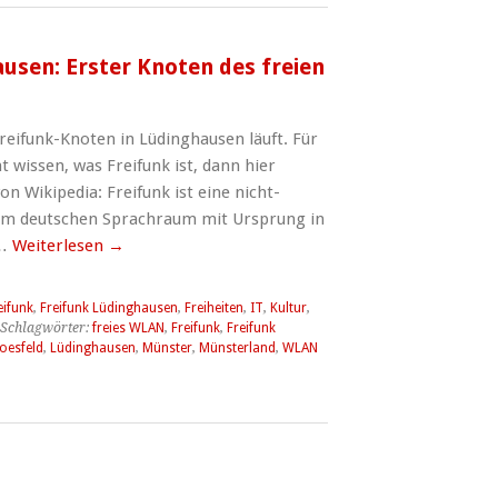
usen: Erster Knoten des freien
Freifunk-Knoten in Lüdinghausen läuft. Für
t wissen, was Freifunk ist, dann hier
on Wikipedia: Freifunk ist eine nicht-
 im deutschen Sprachraum mit Ursprung in
 …
Weiterlesen
→
eifunk
,
Freifunk Lüdinghausen
,
Freiheiten
,
IT
,
Kultur
,
Schlagwörter:
freies WLAN
,
Freifunk
,
Freifunk
oesfeld
,
Lüdinghausen
,
Münster
,
Münsterland
,
WLAN