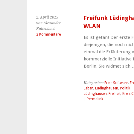
Freifunk Lüdingha
2. April 2015
von Alexander
WLAN
Kallenbach
2 Kommentare
Es ist getan! Der erste 
diejenigen, die noch nich
einmal die Erläuterung v
kommerzielle Initiative
Berlin. Sie widmet sich
Kategorien:
Freie Software
,
Fr
Leben
,
Lüdinghausen
,
Politik
| 
Lüdinghausen
,
Freiheit
,
Kreis C
|
Permalink