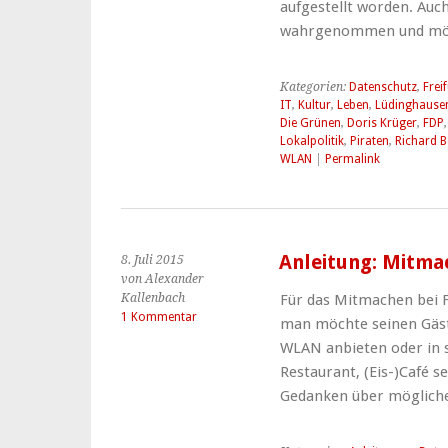
aufgestellt worden. Auch
wahrgenommen und möc
Kategorien:
Datenschutz
,
Frei
IT
,
Kultur
,
Leben
,
Lüdinghause
Die Grünen
,
Doris Krüger
,
FDP
Lokalpolitik
,
Piraten
,
Richard 
WLAN
|
Permalink
Anleitung: Mitma
8. Juli 2015
von Alexander
Kallenbach
Für das Mitmachen bei F
1 Kommentar
man möchte seinen Gäste
WLAN anbieten oder in s
Restaurant, (Eis-)Café 
Gedanken über möglich