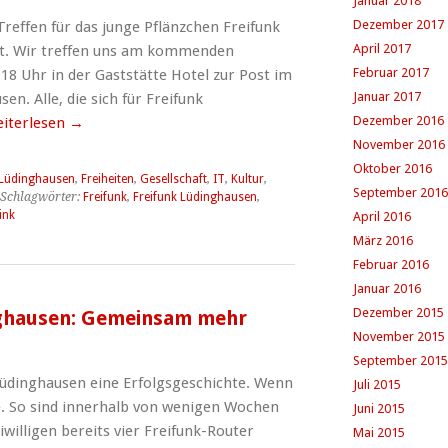
Januar 2018
Dezember 2017
 Treffen für das junge Pflänzchen Freifunk
April 2017
nt. Wir treffen uns am kommenden
Februar 2017
18 Uhr in der Gaststätte Hotel zur Post im
Januar 2017
n. Alle, die sich für Freifunk
Dezember 2016
iterlesen
→
November 2016
Oktober 2016
 Lüdinghausen
,
Freiheiten
,
Gesellschaft
,
IT
,
Kultur
,
September 2016
Schlagwörter:
Freifunk
,
Freifunk Lüdinghausen
,
ink
April 2016
März 2016
Februar 2016
Januar 2016
Dezember 2015
nghausen: Gemeinsam mehr
November 2015
September 2015
n Lüdinghausen eine Erfolgsgeschichte. Wenn
Juli 2015
ne. So sind innerhalb von wenigen Wochen
Juni 2015
willigen bereits vier Freifunk-Router
Mai 2015