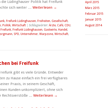
 die Lüdinghauser Politik hat Freifunk
April 2015
hte sich weiter …
Weiterlesen
→
März 2015
Februar 2015
Januar 2015
funk
,
Freifunk Lüdinghausen
,
Freiheiten
,
Gesellschaft
,
August 2014
n
,
Politik
,
Wirtschaft
| Schlagwörter:
Ärzte
,
Café
,
CDU
,
,
Freifunk
,
Freifunk Lüdinghausen
,
Gastwirte
,
Handel
,
Borgmann
,
SPD
,
Unternehmer
,
Warpzone
,
Wirtschaft
,
chen bei Freifunk
reifunk gibt es viele Gründe. Entweder
n zu Hause einfach ein frei verfügbares
einer Praxis, in seinem Geschäft,
seinen Kunden unkompliziert, ohne sich
e Rechtsverstöße …
Weiterlesen
→