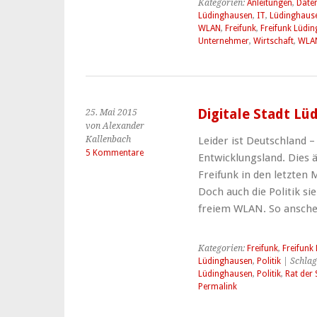
Kategorien:
Anleitungen
,
Date
Lüdinghausen
,
IT
,
Lüdinghaus
WLAN
,
Freifunk
,
Freifunk Lüdi
Unternehmer
,
Wirtschaft
,
WLA
Digitale Stadt Lü
25. Mai 2015
von Alexander
Kallenbach
Leider ist Deutschland 
5 Kommentare
Entwicklungsland. Dies än
Freifunk in den letzte
Doch auch die Politik sie
freiem WLAN. So ansch
Kategorien:
Freifunk
,
Freifunk
Lüdinghausen
,
Politik
| Schlag
Lüdinghausen
,
Politik
,
Rat der
Permalink