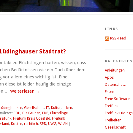
LINKS
RSS-Feed
 Lüdinghauser Stadtrat?
KATEGORIEN
ontakt zu Flüchtlingen hatten, wissen, dass
ichen Bedürfnissen wie ein Dach über dem
Anleitungen
vor allem eines wichtig ist: Eine
Apps
 diese ist leider häufig die einzige
Datenschutz
den …
Weiterlesen
→
Essen
Freie Software
Freifunk
 Lüdinghausen
,
Gesellschaft
,
IT
,
Kultur
,
Leben
,
Freifunk Lüding
wörter:
CDU
,
Die Grünen
,
FDP
,
Flüchtlinge
,
reifunk
,
Freifunk Kreis Coesfeld
,
Freifunk
Freiheiten
erland
,
Kosten
,
rechtlich
,
SPD
,
UWG
,
WLAN
|
Gesellschaft