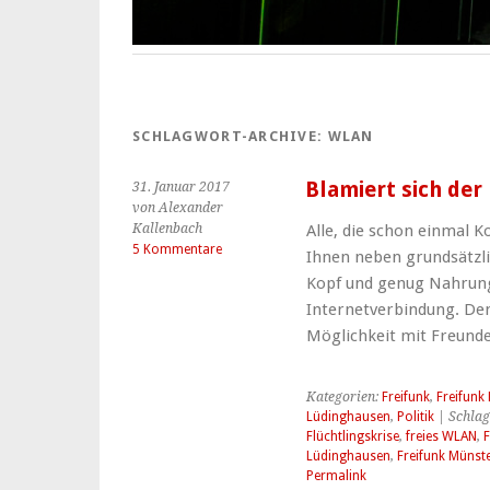
SCHLAGWORT-ARCHIVE:
WLAN
Blamiert sich der
31. Januar 2017
von Alexander
Kallenbach
Alle, die schon einmal K
5 Kommentare
Ihnen neben grundsätzl
Kopf und genug Nahrung 
Internetverbindung. Denn
Möglichkeit mit Freun
Kategorien:
Freifunk
,
Freifunk
Lüdinghausen
,
Politik
| Schlag
Flüchtlingskrise
,
freies WLAN
,
F
Lüdinghausen
,
Freifunk Münst
Permalink