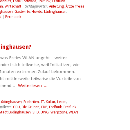
nschutz
,
Freie Software
,
Freifunk
,
Freifunk
en
,
Wirtschaft
| Schlagwörter:
Anleitung
,
Ärzte
,
freies
nghausen
,
Gastwirte
,
Howto
,
Lüdinghausen
,
N
|
Permalink
dinghausen?
– was Freies WLAN angeht – weiter
dert sich teilweise, weil Initiativen, wie
n Monaten extremen Zulauf bekommen.
ht mittlerweile teilweise die Vorteile von
einend …
Weiterlesen
→
 Lüdinghausen
,
Freiheiten
,
IT
,
Kultur
,
Leben
,
wörter:
CDU
,
Die Grünen
,
FDP
,
Freifunk
,
Freifunk
 Stadt Lüdinghausen
,
SPD
,
UWG
,
Warpzone
,
WLAN
|