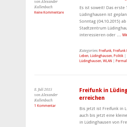
von Alexander
Kallenbach
Es ist soweit! Das erste
Keine Kommentare
Lüdinghausen ist gepla
Sonntag (04.10.2015) ab 
Stadtzentrum Lüdinghause
interessieren oder …
We
Kategorien:
Freifunk
,
Freifunk
Leben
,
Lüdinghausen
,
Politik
| 
Lüdinghausen
,
WLAN
|
Permal
Freifunk in Lüdi
8. Juli 2015
von Alexander
erreichen
Kallenbach
1 Kommentar
Bis jetzt ist Freifunk i
auch bis jetzt eine klei
in Lüdinghausen von Frei