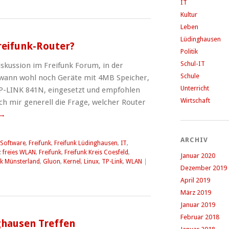
IT
Kultur
Leben
Lüdinghausen
reifunk-Router?
Politik
Schul-IT
skussion im Freifunk Forum, in der
Schule
 wann wohl noch Geräte mit 4MB Speicher,
Unterricht
TP-LINK 841N, eingesetzt und empfohlen
Wirtschaft
ch mir generell die Frage, welcher Router
→
ARCHIV
 Software
,
Freifunk
,
Freifunk Lüdinghausen
,
IT
,
:
freies WLAN
,
Freifunk
,
Freifunk Kreis Coesfeld
,
Januar 2020
nk Münsterland
,
Gluon
,
Kernel
,
Linux
,
TP-Link
,
WLAN
|
Dezember 2019
April 2019
März 2019
Januar 2019
Februar 2018
ghausen Treffen