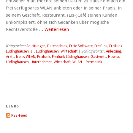
Entweder man möchte seinen Gästen zu Hause einfach ein
frei verfügbares WLAN anbieten oder in seiner Praxis, in
seinem Geschäft, Restaurant, (Eis-)Café seinen Kunden
unkompliziert, ohne sich Gedanken über mögliche
Rechtsverstöße …
Weiterlesen
→
Kategorien:
Anleitungen
,
Datenschutz
,
Freie Software
,
Freifunk
,
Freifunk
Lüdinghausen
,
IT
,
Lüdinghausen
,
Wirtschaft
| Schlagwörter:
Anleitung
,
Ärzte
,
freies WLAN
,
Freifunk
,
Freifunk Lüdinghausen
,
Gastwirte
,
Howto
,
Lüdinghausen
,
Unternehmer
,
Wirtschaft
,
WLAN
|
Permalink
LINKS
RSS-Feed