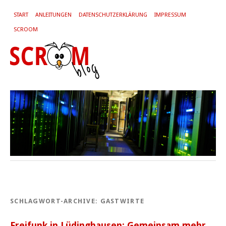
START
ANLEITUNGEN
DATENSCHUTZERKLÄRUNG
IMPRESSUM
SCROOM
SCHLAGWORT-ARCHIVE:
GASTWIRTE
Freifunk in Lüdinghausen: Gemeinsam mehr