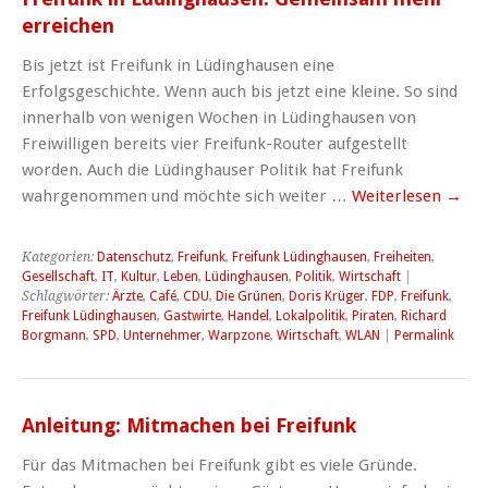
erreichen
Bis jetzt ist Freifunk in Lüdinghausen eine
Erfolgsgeschichte. Wenn auch bis jetzt eine kleine. So sind
innerhalb von wenigen Wochen in Lüdinghausen von
Freiwilligen bereits vier Freifunk-Router aufgestellt
worden. Auch die Lüdinghauser Politik hat Freifunk
wahrgenommen und möchte sich weiter …
Weiterlesen
→
Kategorien:
Datenschutz
,
Freifunk
,
Freifunk Lüdinghausen
,
Freiheiten
,
Gesellschaft
,
IT
,
Kultur
,
Leben
,
Lüdinghausen
,
Politik
,
Wirtschaft
|
Schlagwörter:
Ärzte
,
Café
,
CDU
,
Die Grünen
,
Doris Krüger
,
FDP
,
Freifunk
,
Freifunk Lüdinghausen
,
Gastwirte
,
Handel
,
Lokalpolitik
,
Piraten
,
Richard
Borgmann
,
SPD
,
Unternehmer
,
Warpzone
,
Wirtschaft
,
WLAN
|
Permalink
Anleitung: Mitmachen bei Freifunk
Für das Mitmachen bei Freifunk gibt es viele Gründe.