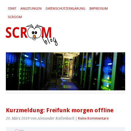
START
ANLEITUNGEN
DATENSCHUTZERKLÄRUNG
IMPRESSUM
SCROOM
Kurzmeldung: Freifunk morgen offline
20. März 2019
von Alexander Kallenbach
|
Keine Kommentare