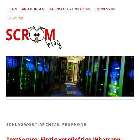
START
ANLEITUNGEN
DATENSCHUTZERKLÄRUNG
IMPRESSUM
SCROOM
SCHLAGWORT-ARCHIVE:
REDPHONE
TextSecure: Einzig vernünftige Whatsapp-