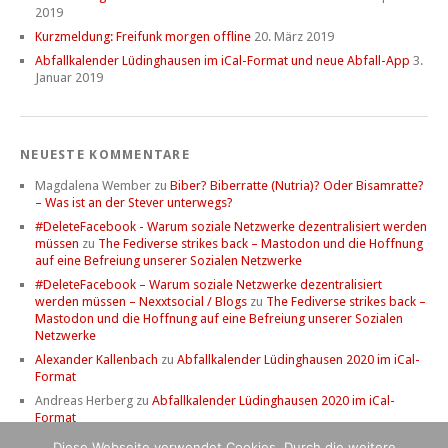
2019
Kurzmeldung: Freifunk morgen offline
20. März 2019
Abfallkalender Lüdinghausen im iCal-Format und neue Abfall-App
3.
Januar 2019
NEUESTE KOMMENTARE
Magdalena Wember
zu
Biber? Biberratte (Nutria)? Oder Bisamratte?
– Was ist an der Stever unterwegs?
#DeleteFacebook - Warum soziale Netzwerke dezentralisiert werden
müssen
zu
The Fediverse strikes back – Mastodon und die Hoffnung
auf eine Befreiung unserer Sozialen Netzwerke
#DeleteFacebook – Warum soziale Netzwerke dezentralisiert
werden müssen – Nexxtsocial / Blogs
zu
The Fediverse strikes back –
Mastodon und die Hoffnung auf eine Befreiung unserer Sozialen
Netzwerke
Alexander Kallenbach
zu
Abfallkalender Lüdinghausen 2020 im iCal-
Format
Andreas Herberg
zu
Abfallkalender Lüdinghausen 2020 im iCal-
Format
Diese Webseite verwendet Cookies. Durch die weitere