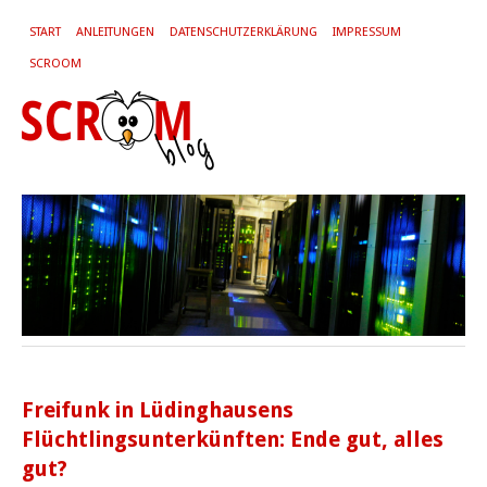
START
ANLEITUNGEN
DATENSCHUTZERKLÄRUNG
IMPRESSUM
SCROOM
Freifunk in Lüdinghausens
Flüchtlingsunterkünften: Ende gut, alles
gut?