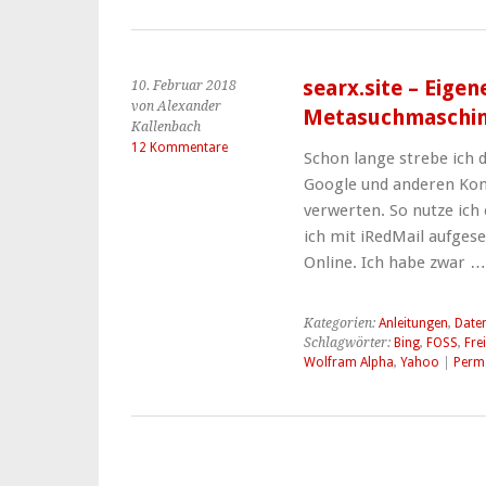
searx.site – Eigen
10. Februar 2018
von Alexander
Metasuchmaschi
Kallenbach
12 Kommentare
Schon lange strebe ich
Google und anderen Kon
verwerten. So nutze ich 
ich mit iRedMail aufges
Online. Ich habe zwar 
Kategorien:
Anleitungen
,
Date
Schlagwörter:
Bing
,
FOSS
,
Fre
Wolfram Alpha
,
Yahoo
|
Perm