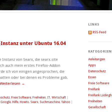
LINKS
RSS-Feed
-Instanz unter Ubuntu 16.04
KATEGORIEN
Instanz von Searx, die searx.site
Anleitungen
 ich auch mein erstes Firefox-Addon
Apps
rde ich von einigen angesprochen, die
Datenschutz
 hatten oder bei denen es Probleme gab.
Essen
Weiterlesen
→
Freie Software
Freifunk
Freifunk Lüding
nschutz
,
Freie Software
,
Freiheiten
,
IT
,
Wirtschaft
|
Freiheiten
,
Google
,
Hilfe
,
Howto
,
Searx
,
Suchmaschine
,
Yahoo
|
Gesellschaft