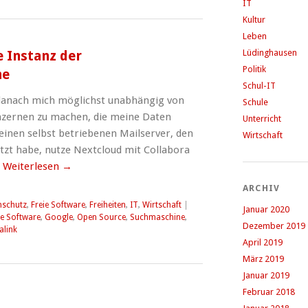
IT
Kultur
Leben
Lüdinghausen
e Instanz der
Politik
ne
Schul-IT
 danach mich möglichst unabhängig von
Schule
zernen zu machen, die meine Daten
Unterricht
einen selbst betriebenen Mailserver, den
Wirtschaft
etzt habe, nutze Nextcloud mit Collabora
…
Weiterlesen
→
ARCHIV
nschutz
,
Freie Software
,
Freiheiten
,
IT
,
Wirtschaft
|
Januar 2020
ie Software
,
Google
,
Open Source
,
Suchmaschine
,
Dezember 2019
alink
April 2019
März 2019
Januar 2019
Februar 2018