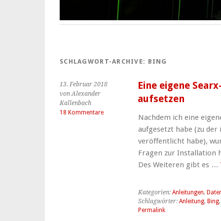
SCHLAGWORT-ARCHIVE:
BING
Eine eigene Searx
13. Februar 2018
von Alexander
aufsetzen
Kallenbach
18 Kommentare
Nachdem ich eine eigene 
aufgesetzt habe (zu der
veröffentlicht habe), wu
Fragen zur Installation
Des Weiteren gibt es …
Kategorien:
Anleitungen
,
Date
Schlagwörter:
Anleitung
,
Bing
Permalink